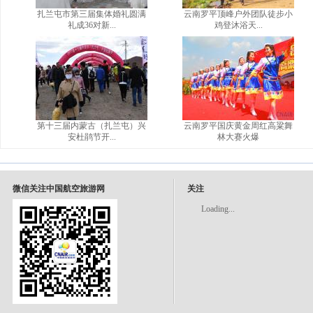
扎兰屯市第三届集体婚礼圆满
云南罗平顶峰户外团队徒步小
礼成36对新...
鸡登沐浴天...
第十三届内蒙古（扎兰屯）兴
云南罗平国庆黄金周红高粱舞
安杜鹃节开...
林大赛火爆
微信关注中国航空旅游网
关注
Loading...