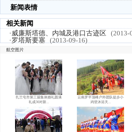
新闻表情
相关新闻
·
威廉斯塔德、内城及港口古迹区
(2013-
·
罗塔斯要塞
(2013-09-16)
航空图片
扎兰屯市第三届集体婚礼圆满
云南罗平顶峰户外团队徒步小
礼成36对新...
鸡登沐浴天...