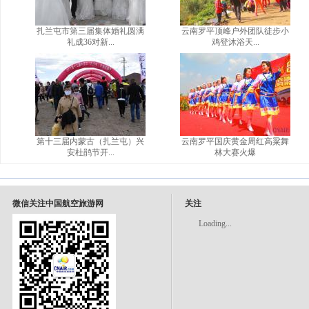
扎兰屯市第三届集体婚礼圆满
云南罗平顶峰户外团队徒步小
礼成36对新...
鸡登沐浴天...
第十三届内蒙古（扎兰屯）兴
云南罗平国庆黄金周红高粱舞
安杜鹃节开...
林大赛火爆
微信关注中国航空旅游网
关注
Loading...